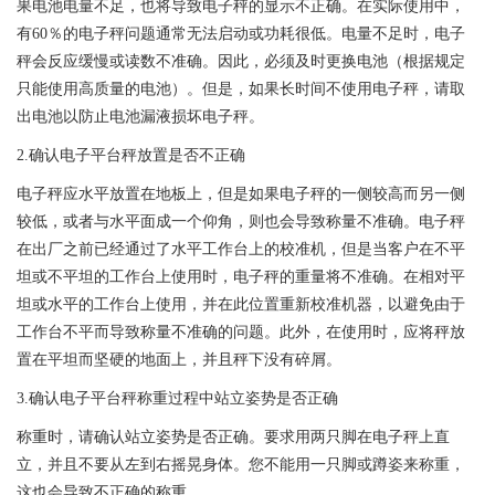
果电池电量不足，也将导致电子秤的显示不正确。在实际使用中，
有60％的电子秤问题通常无法启动或功耗很低。电量不足时，电子
秤会反应缓慢或读数不准确。因此，必须及时更换电池（根据规定
只能使用高质量的电池）。但是，如果长时间不使用电子秤，请取
出电池以防止电池漏液损坏电子秤。
2.确认电子平台秤放置是否不正确
电子秤应水平放置在地板上，但是如果电子秤的一侧较高而另一侧
较低，或者与水平面成一个仰角，则也会导致称量不准确。电子秤
在出厂之前已经通过了水平工作台上的校准机，但是当客户在不平
坦或不平坦的工作台上使用时，电子秤的重量将不准确。在相对平
坦或水平的工作台上使用，并在此位置重新校准机器，以避免由于
工作台不平而导致称量不准确的问题。此外，在使用时，应将秤放
置在平坦而坚硬的地面上，并且秤下没有碎屑。
3.确认电子平台秤称重过程中站立姿势是否正确
称重时，请确认站立姿势是否正确。要求用两只脚在电子秤上直
立，并且不要从左到右摇晃身体。您不能用一只脚或蹲姿来称重，
这也会导致不正确的称重。