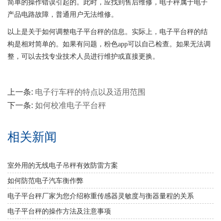
简单的操作错误引起的。此时，应找到售后维修，电子秤属于电子
产品电路故障，普通用户无法维修。
以上是关于如何调整电子平台秤的信息。实际上，电子平台秤的结
构是相对简单的。如果有问题，粉色app可以自己检查。如果无法调
整，可以去找专业技术人员进行维护或直接更换。
上一条:
电子行车秤的特点以及适用范围
下一条:
如何校准电子平台秤
相关新闻
室外用的无线电子吊秤有效防雷方案
如何防范电子汽车衡作弊
电子平台秤厂家为您介绍称重传感器灵敏度与衡器量程的关系
电子平台秤的操作方法及注意事项