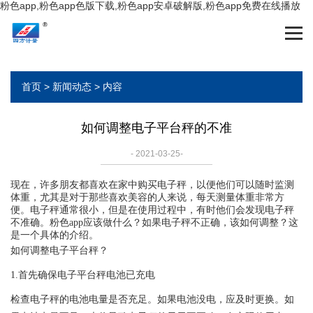
粉色app,粉色app色版下载,粉色app安卓破解版,粉色app免费在线播放
首页
>
新闻动态
> 内容
如何调整电子平台秤的不准
- 2021-03-25-
现在，许多朋友都喜欢在家中购买电子秤，以便他们可以随时监测
体重，尤其是对于那些喜欢美容的人来说，每天测量体重非常方
便。电子秤通常很小，但是在使用过程中，有时他们会发现电子秤
不准确。粉色app应该做什么？如果电子秤不正确，该如何调整？这
是一个具体的介绍。
如何调整电子平台秤？
1.首先确保
电子平台秤
电池已充电
检查电子秤的电池电量是否充足。如果电池没电，应及时更换。如