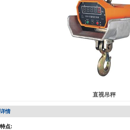
直视吊秤
详情
特点: