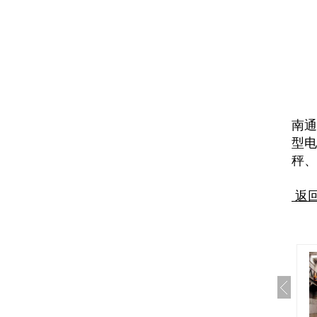
南通
型电
秤
返