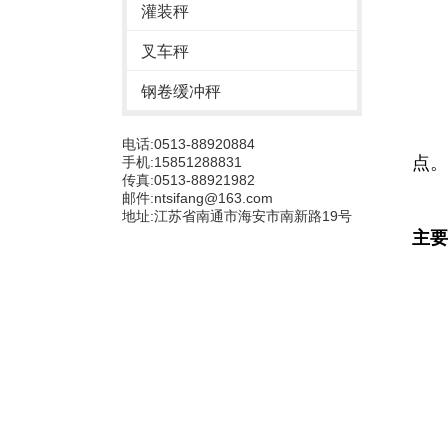
灌装秤
1
2
叉车秤
3
4
钢卷缓冲秤
5
6
电话:0513-88920884
点。
手机:15851288831
传真:0513-88921982
7
邮件:
ntsifang@163.com
地址:江苏省南通市海安市南新路19号
主要
称重
电池
额定
工作
环境
显示