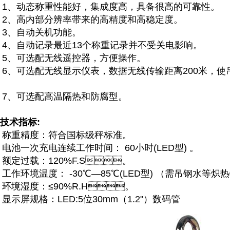
、动态称重性能好，集成度高，具备很高的可靠性。
、高内部分辨率带来的高精度和高稳定度。
、自动关机功能。
、自动记录最近13个称重记录并不受关电影响。
、可选配无线遥控器，方便操作。
、可选配无线显示仪表，数据无线传输距离200米
、可选配高温隔热和防腐型。
技术指标:
精度：符合国标级秤标准。
一次充电连续工作时间： 60小时(LED型) 。
过载：120%F.S。
环境温度： -30℃—85℃(LED型) （需吊钢水等炽热
湿度：≤90%R.H。
屏规格：LED:5位30mm（1.2"）数码管